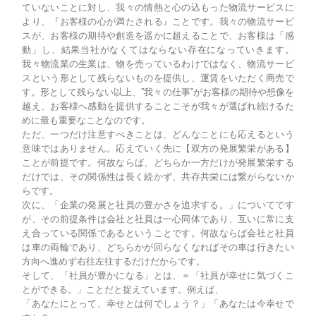
ていないことに対し、我々の情熱と心の込もった物流サービスに
より、『お客様の心が満たされる』ことです。我々の物流サービ
スが、お客様の期待や創造を遥かに超えることで、お客様は「感
動」し、結果当社がなくてはならない存在になっていきます。
我々物流業の生業は、物を売っているわけではなく、物流サービ
スという形として残らないものを提供し、運賃をいただく商売で
す。形として残らない以上、”我々の仕事”がお客様の期待や想像を
越え、お客様へ感動を提供することこそが我々が選ばれ続けるた
めに最も重要なことなのです。
ただ、一つだけ注意すべきことは、どんなことにも応えるという
意味ではありません。応えていく先に【双方の発展繁栄がある】
ことが前提です。何故ならば、どちらか一方だけが発展繁栄する
だけでは、その関係性は長く続かず、共存共栄には繋がらないか
らです。
次に、「企業の発展と社員の豊かさを追求する。」についてです
が、その前提条件は会社と社員は一心同体であり、互いに常に支
え合っている関係であるということです。何故ならば会社と社員
は車の両輪であり、どちらかが回らなくなればその車は行きたい
方向へ進めず右往左往するだけだからです。
そして、「社員が豊かになる」とは、＝「社員が幸せに気づくこ
とができる。」ことだと捉えています。例えば、
「あなたにとって、幸せとは何でしょう？」「あなたは今幸せで