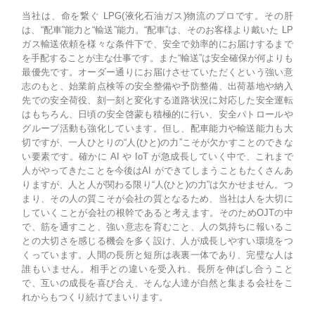
当社は、命を繋ぐ LPG(液化石油ガス)物流のプロです。その肝
は、“配車”能力と“輸送”能力。“配車”は、そのお客様より戴いた LP
ガス輸送依頼を様々な条件下で、安全で効率的にお届けするまで
を手配することが主な仕事です。また“輸送”は安全確保が何よりも
最優先です。オーダー通りにお届けさせていただくという強い意
志のもと、始業前点検等の安全整備や予防整備、出荷基地や納入
先での安全荷役、刻一刻と変化する道路状況に対応した安全運転
はもちろん、日頃の安全啓蒙も積極的に行い、安全パトロールや
グループ活動も強化しています。但し、配車能力や輸送能力も大
切ですが、一人ひとりの“人(ひと)の力”こそが欠かすことのできな
い要素です。確かに AI や IoT が急成長していく中で、これまで
人がやってきたことを今後はAI ができてしまうこともたくさんあ
りますが、人と人が関わる限り“人(ひと)の力”は欠かせません。つ
まり、その人の質こそが会社の質となるため、当社は人を大切に
していくことが会社の根幹であると考えます。そのためOJTの中
で、筋を通すこと、強い意志を育むこと、人の気持ちに報いるこ
との大切さを感じる機会を多く設け、人が成長しやすい環境をつ
くっています。人間の長所と短所は表裏一体であり、完璧な人は
誰もいません。相手との違いを受入れ、長所を伸ばし合うこと
で、互いの成長を喜び合え、そんな人達が自然と集まる会社をこ
れからもつくり続けてまいります。