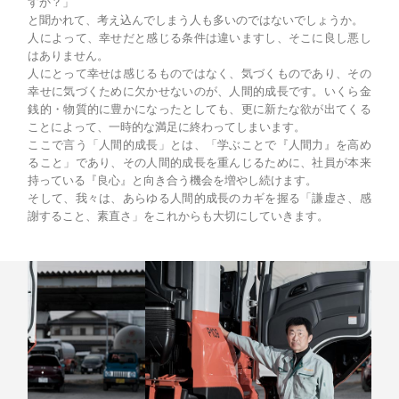
すか？」
と聞かれて、考え込んでしまう人も多いのではないでしょうか。
人によって、幸せだと感じる条件は違いますし、そこに良し悪し
はありません。
人にとって幸せは感じるものではなく、気づくものであり、その
幸せに気づくために欠かせないのが、人間的成長です。いくら金
銭的・物質的に豊かになったとしても、更に新たな欲が出てくる
ことによって、一時的な満足に終わってしまいます。
ここで言う「人間的成長」とは、「学ぶことで『人間力』を高め
ること」であり、その人間的成長を重んじるために、社員が本来
持っている『良心』と向き合う機会を増やし続けます。
そして、我々は、あらゆる人間的成長のカギを握る「謙虚さ、感
謝すること、素直さ」をこれからも大切にしていきます。