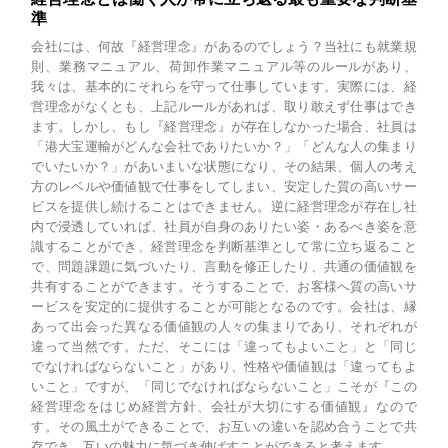
準
会社には、何故『経営理念』があるのでしょう？当社にも就業規
則、業務マニュアル、荷卸作業マニュアル等のルールがあり、
我々は、基本的にそれらを守って仕事しています。実際には、経
営理念がなくとも、上記ルールがあれば、取り敢えず仕事はでき
ます。しかし、もし『経営理念』が存在しなかった場合、社員は
「港大宝運輸がどんな会社でありたいか？」「どんな人の集まり
でいたいか？」があいまいな状態になり、その結果、個人の考え
方のレベルや価値観で仕事をしてしまい、安定した質の高いサー
ビスを提供し続けることはできません。逆に経営理念が存在し社
内で浸透していれば、社員が自身のありたい姿・あるべき姿を意
識することができ、経営理念を判断基準として常に立ち返ること
で、問題課題に気づいたり、言動を修正したり、共通の価値観を
共有することができます。そうすることで、お客様へ質の高いサ
ービスを安定的に提供することが可能となるのです。会社は、縁
あって出会った異なる価値観の人々の集まりであり、それぞれが
違って当然です。ただ、そこには「違ってもよいこと」と「同じ
でなければならないこと」があり、性格や価値観は「違ってもよ
いこと」ですが、「同じでなければならないこと」こそが『この
経営理念をはじめ経営方針、会社が大切にする価値観』なので
す。その風土ができることで、お互いの違いを認め合うことで共
存でき、互いの魅力に気づき伸ばすことができると考えます。