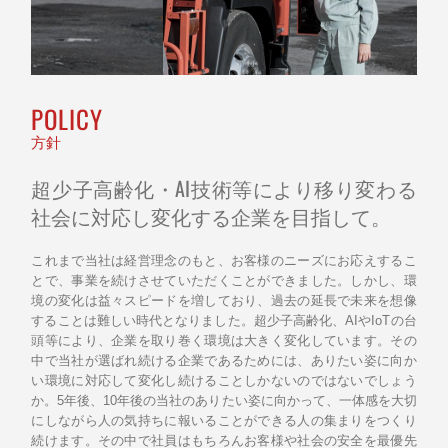
POLICY
方針
超少子高齢化・AI技術等により移り変わる
社会に対応し変化する企業を目指して。
これまで当社は経営理念のもと、お客様のニーズにお応えするこ
とで、事業を続けさせていただくことができました。しかし、環
境の変化は益々スピードを増しており、過去の延長で未来を想像
することは難しい時代となりました。超少子高齢化、AIやIoTの台
頭等により、企業を取り巻く環境は大きく変化しています。その
中で当社が選ばれ続ける企業であるためには、ありたい姿に向か
い環境に対応して変化し続けることしかないのではないでしょう
か。5年後、10年後の当社のありたい姿に向かって、一体感を大切
にしながら人の気持ちに報いることができる人の集まりをつくり
続けます。その中で社員はもちろんお客様や社会の安全を最優先