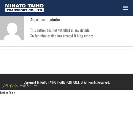
About
minatotaiho
This author has not yet filled in any details.
So far minatotaiho has created 0 blog entries.
Copyright MINATO TAIHO TRANSPORT CO.,LTD. All Rights Reserved.
プライバシーポリシー
Back to Top ↑